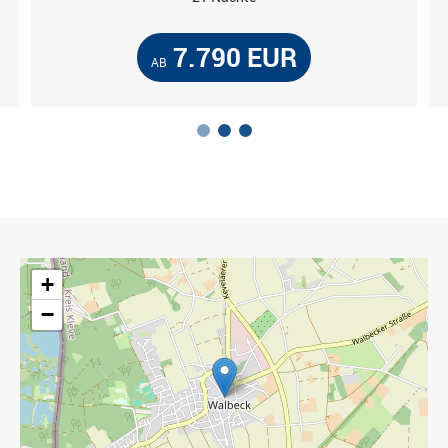
7.790 EUR
AB
1
2
3
+
−