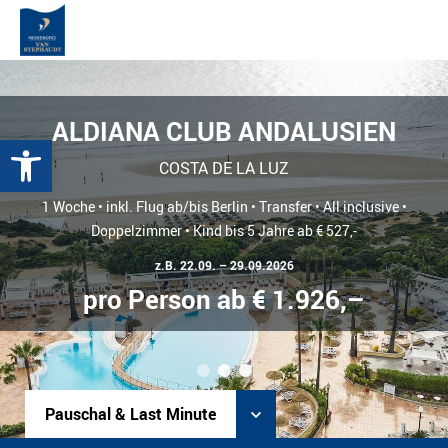
ALDIANA CLUB ANDALUSIEN
Werkzeugleiste öffnen
COSTA DE LA LUZ
1 Woche • inkl. Flug ab/bis Berlin • Transfer • All inclusive •
Doppelzimmer • Kind bis 5 Jahre ab € 527,-
z.B. 22.09. – 29.09.2026
pro Person ab € 1.926,–
1
2
3
Pauschal & Last Minute