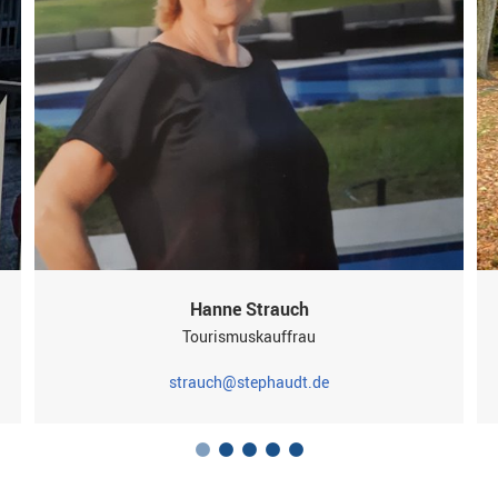
Hanne Strauch
Tourismuskauffrau
strauch@stephaudt.de
1
2
3
4
5